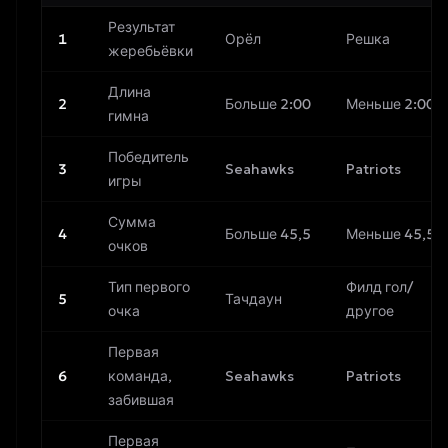
Результат
1
Орёл
Решка
жеребьёвки
Длина
2
Больше 2:00
Меньше 2:00
гимна
Победитель
3
Seahawks
Patriots
игры
Сумма
4
Больше 45,5
Меньше 45,5
очков
Тип первого
Филд гол/
5
Тачдаун
очка
другое
Первая
6
команда,
Seahawks
Patriots
забившая
Первая