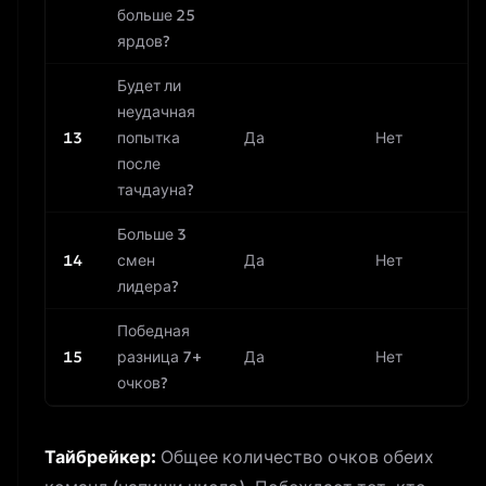
больше 25
ярдов?
Будет ли
неудачная
13
попытка
Да
Нет
после
тачдауна?
Больше 3
14
смен
Да
Нет
лидера?
Победная
15
разница 7+
Да
Нет
очков?
Тайбрейкер:
Общее количество очков обеих