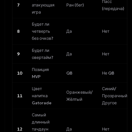
Пасс
7
атакующая
Ран (бег)
(передача)
игра
Будет ли
8
четверть
Да
Нет
без очков?
Будет ли
9
Да
Нет
овертайм?
Позиция
10
QB
Не QB
MVP
Цвет
Синий/
Оранжевый/
11
напитка
Прозрачный/
Жёлтый
Gatorade
Другое
Самый
длинный
12
тачдаун
Да
Нет