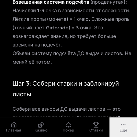
Взвешенная система подсчёта
(продвинутая):
Начисляй 1-3 очка в зависимости от сложности.
Лёгкие пропы (монета) = 1 очко. Сложные пропы
(точный цвет Gatorade) = 3 очка. Это
вознаграждает знания, но требует больше
времени на подсчёт.
Объяви систему подсчёта ДО выдачи листов. Не
меняй её потом.
Шаг 3: Собери ставки и заблокируй
листы
Собери все взносы ДО выдачи листов — это
предотвращает проблему "я заплачу позже".
$5-$10 с человека — стандартная ставка.
Главная
Казино
Покер
Ставки
Ещё
Используй наш калькулятор Pool Mode ниже,