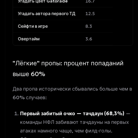
Угадать цвет Gatorade
16.7
Угадать автора первого ТД
12.5
Сейфти в игре
8.3
Овертайм
3.6
"Лёгкие" пропы: процент попаданий
выше 60%
Два пропа исторически сбывались больше чем в
60% случаев:
Первый забитый очко — тачдаун (68,3%)
—
команды НФЛ забивают тачдауны на первых
атаках намного чаще, чем филд-голы.