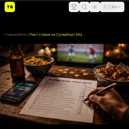
🇷🇺
TG
RU
Главная
/
Блог
/
Лист ставок на Супербоул 2026: Бесплатные печатные пропы