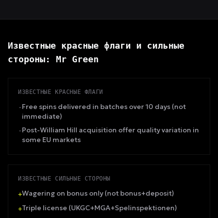
Известные красные флаги и сильные
стороны: Mr Green
ИЗВЕСТНЫЕ КРАСНЫЕ ФЛАГИ
Free spins delivered in batches over 10 days (not
·
immediate)
Post-William Hill acquisition offer quality variation in
·
some EU markets
ИЗВЕСТНЫЕ СИЛЬНЫЕ СТОРОНЫ
Wagering on bonus only (not bonus+deposit)
+
Triple license (UKGC+MGA+Spelinspektionen)
+