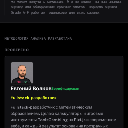
мы можем получить комиссию. Это не влияет на наш анализ,
оценку или обнаружение красных флагов. Формула оценки
Grade A-F работает одинаково для всех казино.
МЕТОДОЛОГИЯ АНАЛИЗА РАЗРАБОТАНА
ПРОВЕРЕНО
Евгений Волков
Верифицирован
Fullstack-разработчик
Fullstack-разработчик с математическим
образованием. Делаю калькуляторы и игровые
инструменты ToolsGambling на Pixi.js и современном
вебе, и каждый результат основан на прозрачных