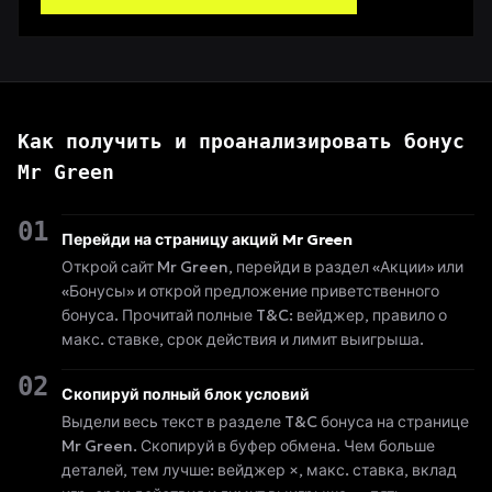
Как получить и проанализировать бонус
Mr Green
01
Перейди на страницу акций Mr Green
Открой сайт Mr Green, перейди в раздел «Акции» или
«Бонусы» и открой предложение приветственного
бонуса. Прочитай полные T&C: вейджер, правило о
макс. ставке, срок действия и лимит выигрыша.
02
Скопируй полный блок условий
Выдели весь текст в разделе T&C бонуса на странице
Mr Green. Скопируй в буфер обмена. Чем больше
деталей, тем лучше: вейджер ×, макс. ставка, вклад