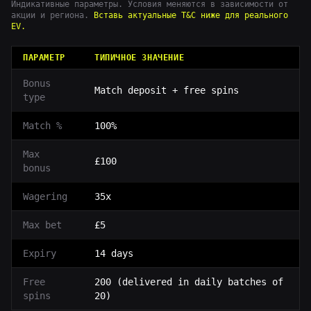
Индикативные параметры. Условия меняются в зависимости от
акции и региона.
Вставь актуальные T&C ниже для реального
EV.
ПАРАМЕТР
ТИПИЧНОЕ ЗНАЧЕНИЕ
Bonus
Match deposit + free spins
type
Match %
100%
Max
£100
bonus
Wagering
35x
Max bet
£5
Expiry
14 days
Free
200 (delivered in daily batches of
spins
20)