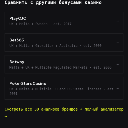
Сравнить с другими бонусами казино
PlayOJO
→
UK + Malta + Sweden · est. 2017
Bet365
→
UK + Malta + Gibraltar + Australia · est. 2000
Betway
→
Malta + UK + Multiple Regulated Markets · est. 2006
PokerStars Casino
→
UK + Malta + Multiple EU and US State Licenses · est.
2001
Смотреть все 30 анализов брендов + полный анализатор
→