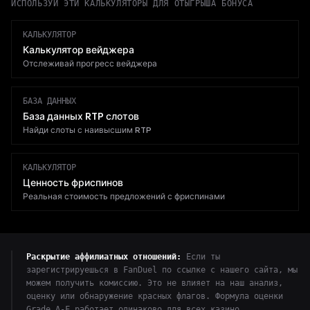
ИСПОЛЬЗУЙ ЭТИ КАЛЬКУЛЯТОРЫ ДЛЯ ОТЫГРЫША БОНУСА
КАЛЬКУЛЯТОР
Калькулятор вейджера
Отслеживай прогресс вейджера
БАЗА ДАННЫХ
База данных RTP слотов
Найди слоты с наивысшим RTP
КАЛЬКУЛЯТОР
Ценность фриспинов
Реальная стоимость предложений с фриспинами
Раскрытие аффилиатных отношений:
Если ты
зарегистрируешься в FanDuel по ссылке с нашего сайта, мы
можем получить комиссию. Это не влияет на наш анализ,
оценку или обнаружение красных флагов. Формула оценки
Grade A-F работает одинаково для всех казино.