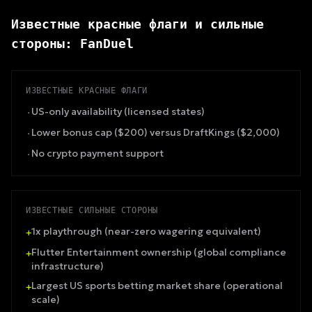
Известные красные флаги и сильные
стороны: FanDuel
ИЗВЕСТНЫЕ КРАСНЫЕ ФЛАГИ
US-only availability (licensed states)
·
Lower bonus cap ($200) versus DraftKings ($2,000)
·
No crypto payment support
·
ИЗВЕСТНЫЕ СИЛЬНЫЕ СТОРОНЫ
1x playthrough (near-zero wagering equivalent)
+
Flutter Entertainment ownership (global compliance
+
infrastructure)
Largest US sports betting market share (operational
+
scale)