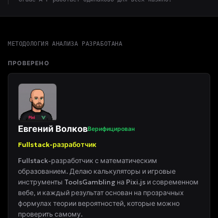
МЕТОДОЛОГИЯ АНАЛИЗА РАЗРАБОТАНА
ПРОВЕРЕНО
Евгений Волков
Верифицирован
Fullstack-разработчик
Fullstack-разработчик с математическим
образованием. Делаю калькуляторы и игровые
инструменты ToolsGambling на Pixi.js и современном
вебе, и каждый результат основан на прозрачных
формулах теории вероятностей, которые можно
проверить самому.