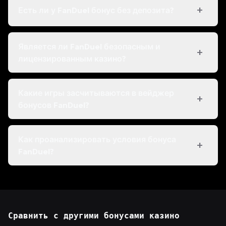
+
Есть ли у FanDuel бонус без депозита?
Является ли FanDuel безопасным и
+
лицензированным казино?
Какие игры засчитываются в вейджер
+
бонусов FanDuel?
Как проанализировать условия бонуса
+
FanDuel?
Сравнить с другими бонусами казино