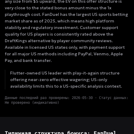
any size from $5 upward, the EV on this offer structure is
very close to the stated bonus amount minus the 1x
playthrough cost. FanDuel has the largest US sports betting
market share as of 2025, which means high platform
stability and regulatory investment. Customer support
quality for US players is consistently rated above the
DraftKings alternative by player community reviews.
Available in licensed US states only, with payment support
for all major US methods including PayPal, Venmo, Apple
Pay, and bank transfer.
Flutter-owned US leader with play-it-again structure
offering near-zero effective wagering; US-only
availability limits this to a US-specific analysis context.
Данные последний раз проверены: 2026-05-30 · Статус данных:
Не проверено (индикативно)
Типичная структура бонуса: FanDuel