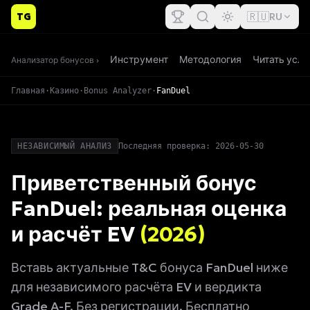
🇷🇺
TG
RU
Инструмент
Методология
Читать усло
Анализатор бонусов ›
Главная
·
Казино
·
Bonus Analyzer
·
FanDuel
НЕЗАВИСИМЫЙ АНАЛИЗ
Последняя проверка: 2026-05-30
Приветственный бонус
FanDuel: реальная оценка
и расчёт EV
(2026)
Вставь актуальные T&C бонуса FanDuel ниже
для независимого расчёта EV и вердикта
Grade A-F. Без регистрации. Бесплатно