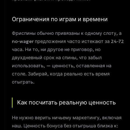
Ограничения по играм и времени
Фриспины обычно привязаны к одному слоту, а
no-wager предложения часто истекают за 24-72
часа. Ни то, ни другое не приговор, но
двухдневный срок на спины, что забыл
использовать, — ценность, оставленная на
столе. Забирай, когда реально есть время
отыграть.
Как посчитать реальную ценность
Не нужно верить ничьему маркетингу, включая
наш. Ценность бонуса без отыгрыша близка к: