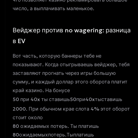
число, а выплачивать маленькое.
Вейджер против no wagering: разница
в EV
Вот часть, которую баннеры тебе не
показывают. Когда отыгрываешь вейджер, тебя
заставляют прогнать через игры большую
сумму, и каждый доллар этого оборота платит
край казино. На бонусе
50 при 40x ты ставишь
50
при
40
x
тыставишь
2000. При обычном крае слота 4% этот оборот
стоит около
80 ожидаемых потерь. Ты платишь
80
ожидаемыхпотерь
.
Тыплатишь