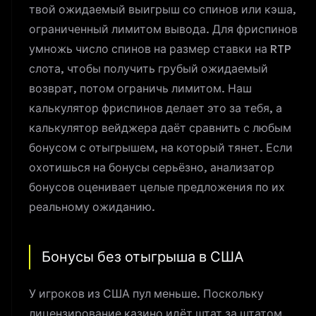
твой ожидаемый выигрыш со спинов или кэша,
ограниченный лимитом вывода. Для фриспинов
умножь число спинов на размер ставки на RTP
слота, чтобы получить грубый ожидаемый
возврат, потом ограничь лимитом. Наш
калькулятор фриспинов
делает это за тебя, а
калькулятор вейджера
даёт сравнить с любым
бонусом с отыгрышем, на который тянет. Если
охотишься на бонусы серьёзно,
анализатор
бонусов
оценивает целые предложения по их
реальному ожиданию.
Бонусы без отыгрыша в США
У игроков из США пул меньше. Поскольку
лицензирование казино идёт штат за штатом,