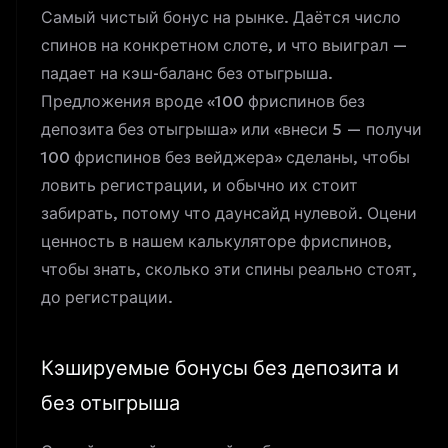
Самый чистый бонус на рынке. Даётся число
спинов на конкретном слоте, и что выиграл —
падает на кэш-баланс без отыгрыша.
Предложения вроде «100 фриспинов без
депозита без отыгрыша» или «внеси 5 — получи
100 фриспинов без вейджера» сделаны, чтобы
ловить регистрации, и обычно их стоит
забирать, потому что даунсайд нулевой. Оцени
ценность в нашем
калькуляторе фриспинов
,
чтобы знать, сколько эти спины реально стоят,
до регистрации.
Кэшируемые бонусы без депозита и
без отыгрыша