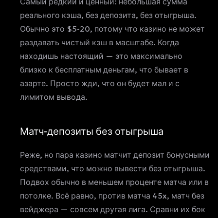
Самый редкий и ценный: небольшая сумма
реального кэша, без депозита, без отыгрыша.
Обычно это $5-20, потому что казино не может
раздавать чистый кэш в масштабе. Когда
находишь настоящий — это максимально
близко к бесплатным деньгам, что бывает в
азарте. Просто жди, что он будет мал и с
лимитом вывода.
Матч-депозиты без отыгрыша
Реже, но пара казино матчит депозит бонусными
средствами, что можно вывести без отыгрыша.
Подвох обычно в меньшем проценте матча или в
потолке. Всё равно, против матча 45x, матч без
вейджера — совсем другая лига. Сравни их бок