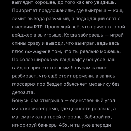
выглядит хорошее, до того как его увидишь.
Приоритет предложениям, где выигрыш — кэш,
лимит вывода разумный, а подходящий слот с
высоким RTP. Пропускай всё, что прячет второй
вейджер в выигрыше. Когда забираешь — играй
спины сразу и выводи, что выиграл, ведь весь
плюс no-wager в том, что ты реально можешь.
По более широкому ландшафту бонусов наш
гайд по приветственным бонусам казино
разбирает, что ещё стоит времени, а
запись
глоссария про бездеп
объясняет механику без
депозита.
Бонусы без отыгрыша — единственный угол
мира казино-промо, где ценность реальна, а
математика на твоей стороне. Забирай их,
игнорируй баннеры 45x, и ты уже впереди