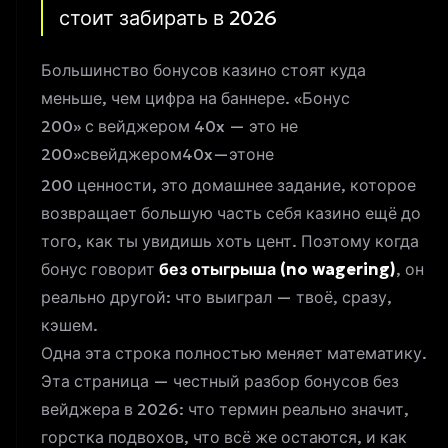
стоит забирать в 2026
Большинство бонусов казино стоят куда
меньше, чем цифра на баннере. «Бонус
200» с вейджером 40x — это не
200»
свейджером
40
x
—
этоне
200 ценности, это домашнее задание, которое
возвращает большую часть себя казино ещё до
того, как ты увидишь хоть цент. Поэтому когда
бонус говорит
без отыгрыша (no wagering)
, он
реально другой: что выиграл — твоё, сразу,
кэшем.
Одна эта строка полностью меняет математику.
Эта страница — честный разбор бонусов без
вейджера в 2026: что термин реально значит,
горстка подвохов, что всё же остаются, и как