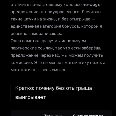
отличить по-настоящему хорошее no-wager
предложение от приукрашенного. Я считаю
такие штуки на жизнь, и без отыгрыша —
единственная категория бонусов, которой я
реально заморачиваюсь.
Одна пометка сразу: мы используем
партнёрские ссылки, так что если заберёшь
предложение через нас, мы можем получить
комиссию. Это не меняет математику ниже, а
математика — весь смысл.
Кратко: почему без отыгрыша
выигрывает
Типичный
Сколько реально