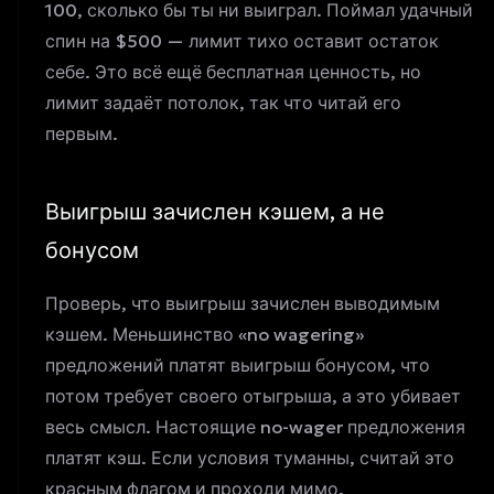
100, сколько бы ты ни выиграл. Поймал удачный
спин на $500 — лимит тихо оставит остаток
себе. Это всё ещё бесплатная ценность, но
лимит задаёт потолок, так что читай его
первым.
Выигрыш зачислен кэшем, а не
бонусом
Проверь, что выигрыш зачислен выводимым
кэшем. Меньшинство «no wagering»
предложений платят выигрыш бонусом, что
потом требует своего отыгрыша, а это убивает
весь смысл. Настоящие no-wager предложения
платят кэш. Если условия туманны, считай это
красным флагом и проходи мимо.