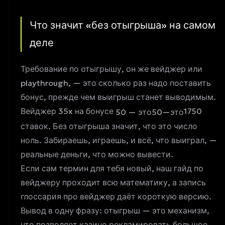
Что значит «без отыгрыша» на самом
деле
Требование по отыгрышу, он же вейджер или
playthrough, — это сколько раз надо поставить
бонус, прежде чем выигрыш станет выводимым.
Вейджер 35x на бонусе
1750
50 — это
50—
это
ставок. Без отыгрыша значит, что это число
ноль. Забираешь, играешь, и всё, что выиграл, —
реальные деньги, что можно вывести.
Если сам термин для тебя новый, наш
гайд по
вейджеру
проходит всю математику, а
запись
глоссария про вейджер
даёт короткую версию.
Вывод в одну фразу: отыгрыш — это механизм,
что позволяет казино рекламировать большое