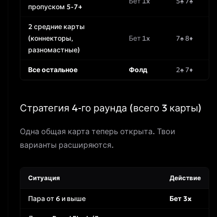
Бет 1x
5♠ 7♠
пропуском 5-7+
2 средние карты
(коннекторы,
Бет 1x
7♠ 8♦
разномастные)
Все остальное
Фолд
2♠ 7♦
Стратегия 4-го раунда (всего 3 карты)
Одна общая карта теперь открыта. Твои
варианты расширяются.
Ситуация
Действие
Пара от 6 и выше
Бет 3x