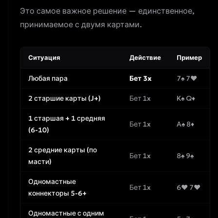
Это самое важное решение — единственное,
принимаемое с двумя картами.
Ситуация
Действие
Пример
Любая пара
Бет 3x
7♠ 7♥
2 старшие карты (J+)
Бет 1x
K♠ Q♦
1 старшая + 1 средняя
Бет 1x
A♠ 8♦
(6-10)
2 средние карты (по
Бет 1x
8♠ 9♠
масти)
Одномастные
Бет 1x
6♥ 7♥
коннекторы 5-6+
Одномастные с одним