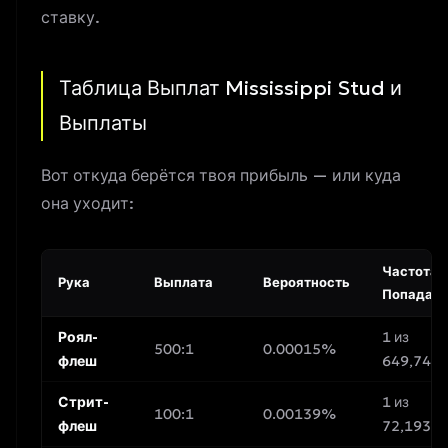
ставку.
Таблица Выплат Mississippi Stud и
Выплаты
Вот откуда берётся твоя прибыль — или куда
она уходит:
Частота
Рука
Выплата
Вероятность
Попадан
Роял-
1 из
500:1
0.00015%
флеш
649,740
Стрит-
1 из
100:1
0.00139%
флеш
72,193