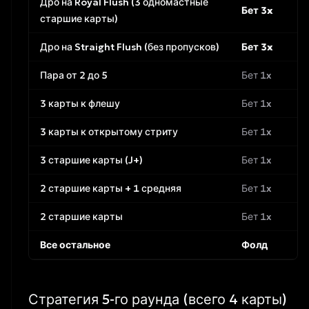
Дро на Royal Flush (3 одномастные
Бет 3x
старшие карты)
Дро на Straight Flush (без пропусков)
Бет 3x
Пара от 2 до 5
Бет 1x
3 карты к флешу
Бет 1x
3 карты к открытому стриту
Бет 1x
3 старшие карты (J+)
Бет 1x
2 старшие карты + 1 средняя
Бет 1x
2 старшие карты
Бет 1x
Все остальное
Фолд
Стратегия 5-го раунда (всего 4 карты)