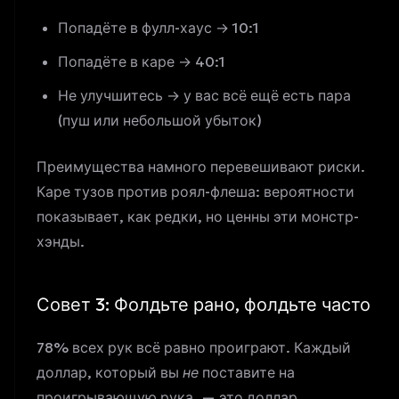
Попадёте в фулл-хаус → 10:1
Попадёте в каре → 40:1
Не улучшитесь → у вас всё ещё есть пара
(пуш или небольшой убыток)
Преимущества намного перевешивают риски.
Каре тузов против роял-флеша: вероятности
показывает, как редки, но ценны эти монстр-
хэнды.
Совет 3: Фолдьте рано, фолдьте часто
78% всех рук всё равно проиграют. Каждый
доллар, который вы
не
поставите на
проигрывающую рука, — это доллар