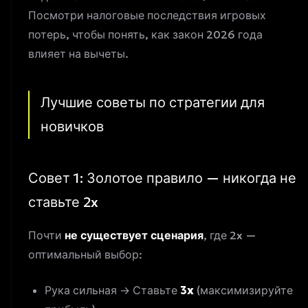
Посмотри
налоговые последствия игровых
потерь
, чтобы понять, как закон 2026 года
влияет на вычеты.
Лучшие советы по стратегии для
новичков
Совет 1: Золотое правило — никогда не
ставьте 2x
Почти
не существует сценария
, где 2x —
оптимальный выбор:
Рука сильная → Ставьте
3x
(максимизируйте