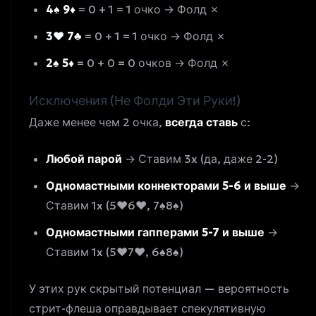
4♠ 9♦
= 0 + 1 = 1 очко → Фолд ✗
3♥ 7♣
= 0 + 1 = 1 очко → Фолд ✗
2♠ 5♦
= 0 + 0 = 0 очков → Фолд ✗
Исключения (Не Фолди Эти Руки!)
Даже менее чем 2 очка,
всегда ставь
с:
Любой парой
→ Ставим 3x (да, даже 2-2)
Одномастными коннекторами 5-6 и выше
→
Ставим 1x (5♥6♥, 7♠8♠)
Одномастными гапперами 5-7 и выше
→
Ставим 1x (5♥7♥, 6♠8♠)
У этих рук скрытый потенциал — вероятность
стрит-флеша оправдывает спекулятивную