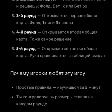
и решаешь: Фолд, Бет 1x или Бет 3x
3-й раунд
— Открывается первая общая
карта. Фолд, 1x или 3x снова
4-й раунд
— Открывается вторая общая
карта. Тоже самое решение
5-й раунд
— Открывается третья общая
карта. Рука сравнивается с таблицей выплат
Почему игроки любят эту игру
Простые правила — научишься за 5 минут
Ты контролируешь размеры ставок на
каждом раунде