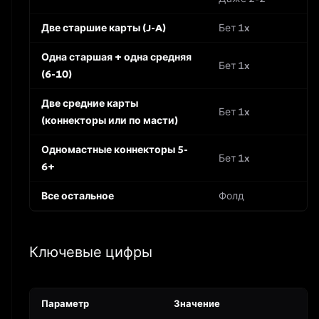
Две старшие карты (J-A)
Бет 1x
Одна старшая + одна средняя
Бет 1x
(6-10)
Две средние карты
Бет 1x
(коннекторы или по масти)
Одномастные коннекторы 5-
Бет 1x
6+
Все остальное
Фолд
Ключевые цифры
Параметр
Значение