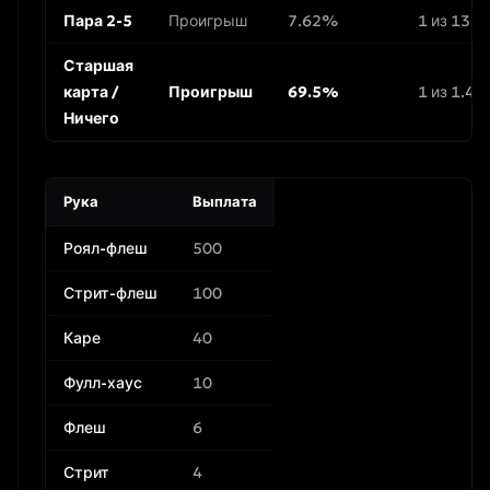
Пара 2-5
Проигрыш
7.62%
1 из 13
Старшая
карта /
Проигрыш
69.5%
1 из 1.4
Ничего
Рука
Выплата
Роял-флеш
500
Стрит-флеш
100
Каре
40
Фулл-хаус
10
Флеш
6
Стрит
4