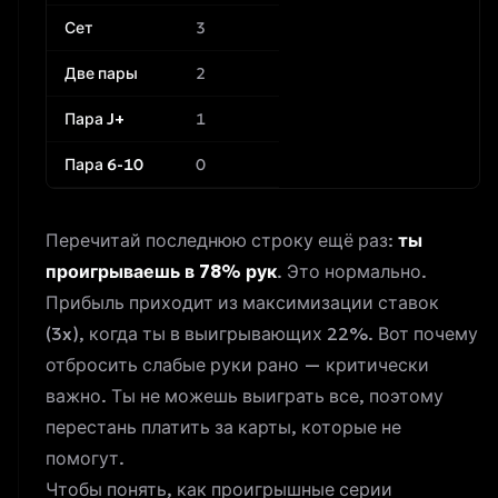
Сет
3
Две пары
2
Пара J+
1
Пара 6-10
0
Перечитай последнюю строку ещё раз:
ты
проигрываешь в 78% рук
. Это нормально.
Прибыль приходит из максимизации ставок
(3x), когда ты в выигрывающих 22%. Вот почему
отбросить слабые руки рано — критически
важно. Ты не можешь выиграть все, поэтому
перестань платить за карты, которые не
помогут.
Чтобы понять, как проигрышные серии