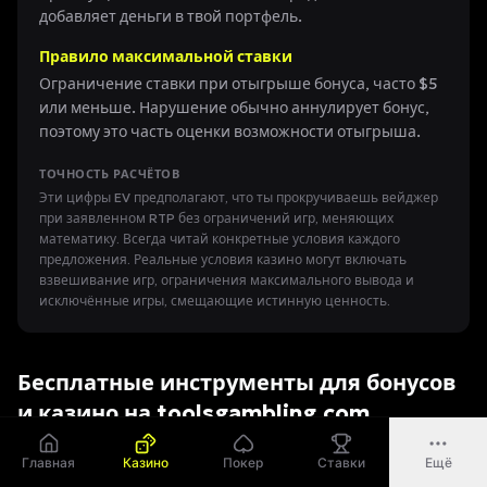
добавляет деньги в твой портфель.
Правило максимальной ставки
Ограничение ставки при отыгрыше бонуса, часто $5
или меньше. Нарушение обычно аннулирует бонус,
поэтому это часть оценки возможности отыгрыша.
ТОЧНОСТЬ РАСЧЁТОВ
Эти цифры EV предполагают, что ты прокручиваешь вейджер
при заявленном RTP без ограничений игр, меняющих
математику. Всегда читай конкретные условия каждого
предложения. Реальные условия казино могут включать
взвешивание игр, ограничения максимального вывода и
исключённые игры, смещающие истинную ценность.
Бесплатные инструменты для бонусов
и казино на toolsgambling.com
Трекер бонусного портфеля лучше всего работает вместе с
Главная
Казино
Покер
Ставки
Ещё
остальными нашими бесплатными инструментами.