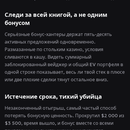
Следи за всей книгой, а не одним
бонусом
Серьёзные бонус-хантеры держат пять-десять
активных предложений одновременно.
Размазанные по стольким казино, условия
сливаются в кашу. Видеть суммарный
заблокированный вейджер и общий EV портфеля в
одной строке показывает, весь ли твой стек в плюсе
или две плохие сделки тянут остальное вниз.
Истечение срока, тихий убийца
Незаконченный отыгрыш, самый частый способ
потерять бонусную ценность. Прокрутил $2 000 из
$3 500, время вышло, и бонус вместе со всеми