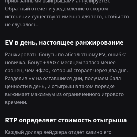
привязанными выигрышами аннулируется.
Обратный отсчёт и уведомление о скором
истечении существуют именно для того, чтобы это
не случалось.
EV в день, настоящее ранжирование
Ранжировать бонусы по абсолютному EV, ошибка
новичка. Бонус +$50 с месяцем запаса менее
срочен, чем +$20, который сгорает через два дня.
Разделив EV на оставшиеся дни, получаем балл
ценности в день, и отыгрыш в таком порядке
выжимает максимум из ограниченного игрового
времени.
RTP определяет стоимость отыгрыша
Каждый доллар вейджера отдаёт казино его