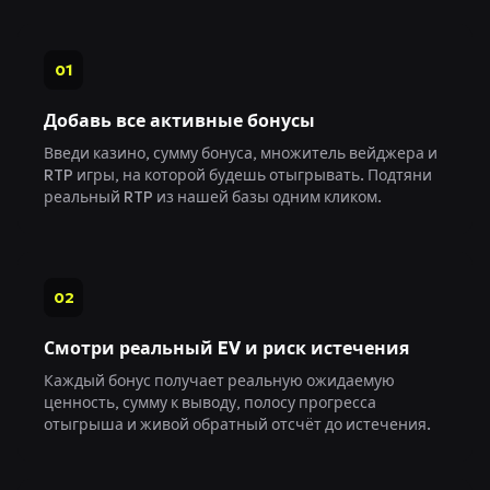
01
Добавь все активные бонусы
Введи казино, сумму бонуса, множитель вейджера и
RTP игры, на которой будешь отыгрывать. Подтяни
реальный RTP из нашей базы одним кликом.
02
Смотри реальный EV и риск истечения
Каждый бонус получает реальную ожидаемую
ценность, сумму к выводу, полосу прогресса
отыгрыша и живой обратный отсчёт до истечения.