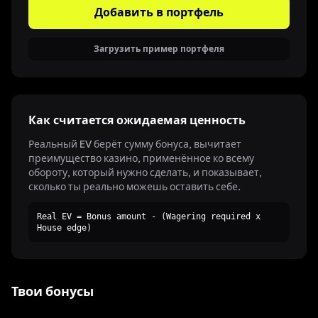
Добавить в портфель
Загрузить пример портфеля
Как считается ожидаемая ценность
Реальный EV берёт сумму бонуса, вычитает
преимущество казино, применённое ко всему
обороту, который нужно сделать, и показывает,
сколько ты реально можешь оставить себе.
Real EV = Bonus amount - (Wagering required x
House edge)
Твои бонусы