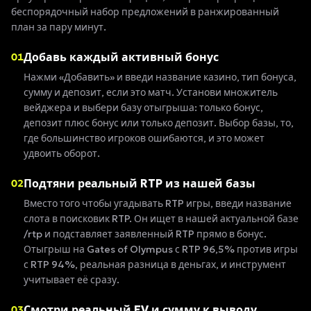
беспорядочный набор предложений в ранжированный
план за пару минут.
Добавь каждый активный бонус
01
Нажми «Добавить» и введи название казино, тип бонуса,
сумму и депозит, если это матч. Установи множитель
вейджера и выбери базу отыгрыша: только бонус,
депозит плюс бонус или только депозит. Выбор базы, то,
где большинство игроков ошибаются, и это может
удвоить оборот.
Подтяни реальный RTP из нашей базы
02
Вместо того чтобы угадывать RTP игры, введи название
слота в поисковик RTP. Он ищет в нашей актуальной базе
/rtp и подставляет заявленный RTP прямо в бонус.
Отыгрыш на Gates of Olympus с RTP 96,5% против игры
с RTP 94%, реальная разница в деньгах, и инструмент
учитывает её сразу.
Смотри реальный EV и сумму к выводу
03