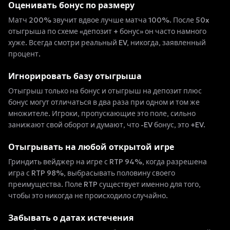
Оценивать бонус по размеру
Матч 200% звучит вдвое лучше матча 100%. После 50x
отыгрыша по схеме «депозит + бонус» он часто намного
хуже. Всегда смотри реальный EV, никогда, заявленный
процент.
Игнорировать базу отыгрыша
Отыгрыш только на бонус и отыгрыш на депозит плюс
бонус могут отличаться в два раза при одном и том же
множителе. Игроки, пропускающие это поле, сильно
занижают свой оборот и думают, что -EV бонус, это +EV.
Отыгрывать на любой открытой игре
Гриндить вейджер на игре с RTP 94%, когда разрешена
игра с RTP 98%, выбрасывать половину своего
преимущества. Поле RTP существует именно для того,
чтобы это никогда не происходило случайно.
Забывать о датах истечения