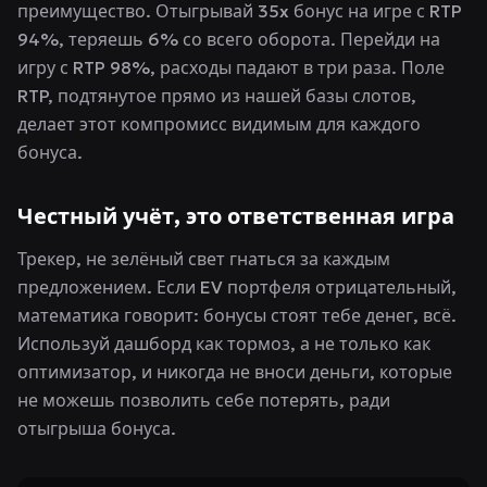
преимущество. Отыгрывай 35x бонус на игре с RTP
94%, теряешь 6% со всего оборота. Перейди на
игру с RTP 98%, расходы падают в три раза. Поле
RTP, подтянутое прямо из нашей базы слотов,
делает этот компромисс видимым для каждого
бонуса.
Честный учёт, это ответственная игра
Трекер, не зелёный свет гнаться за каждым
предложением. Если EV портфеля отрицательный,
математика говорит: бонусы стоят тебе денег, всё.
Используй дашборд как тормоз, а не только как
оптимизатор, и никогда не вноси деньги, которые
не можешь позволить себе потерять, ради
отыгрыша бонуса.