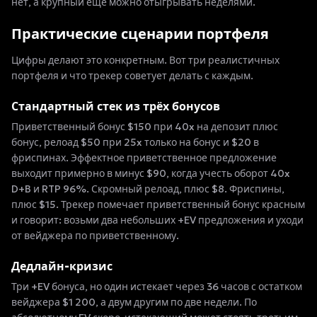
нет, а крупный ещё можно отыгрывать неделями.
Практические сценарии портфеля
Цифры делают это конкретным. Вот три реалистичных
портфеля и что трекер советует делать с каждым.
Стандартный стек из трёх бонусов
Приветственный бонус $150 при 40x на депозит плюс
бонус, релоад $50 при 25x только на бонус и $20 в
фриспинах. Эффектное приветственное предложение
выходит примерно в минус $90, когда учесть оборот 40x
D+B и RTP 96%. Скромный релоад, плюс $8. Фриспины,
плюс $15. Трекер помечает приветственный бонус красным
и говорит: возьми два небольших +EV предложения и уходи
от вейджера по приветственному.
Дедлайн-кризис
Три +EV бонуса, но один истекает через 36 часов с остатком
вейджера $1 200, а двум другим по две недели. По