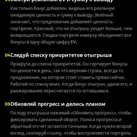
Как только бонус добавлен, видишь его реальную
ожидаемую ценность и сумму к выводу. Зелёный
означает, что предложение добавляет ценность
портфелю. Красный, что на отыгрыш уходит больше, чем
возвращается. Сводка портфеля наверху объединяет все
бонусы в одну общую цифру EV.
Следуй списку приоритетов отыгрыша
04
Прокрути до списка приоритетов. Он сортирует бонусы
по ценности в день, так что верхняя строка, всегда то
предложение, на которое стоит ставить прямо сейчас.
Работай по списку вниз. Когда бонус отыгран, удали его, и
ранжирование пересчитается по оставшимся.
Обновляй прогресс и делись планом
05
По ходу отыгрыша нажимай «Обновить прогресс», чтобы
фиксировать сделанный оборот. Полоса прогресса и
обратный отсчёт остаются точными. Когда нужен второй
взгляд, скопируй ссылку, чтобы воспроизвести портфель