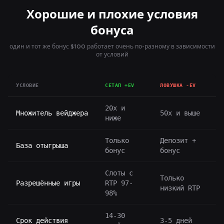
Хорошие и плохие условия
бонуса
один и тот же бонус $100 работает очень по-разному в зависимости
от условий
УСЛОВИЕ
СЕТАП +EV
ЛОВУШКА -EV
20x и
Множитель вейджера
50x и выше
ниже
Только
Депозит +
База отыгрыша
бонус
бонус
Слоты с
Только
Разрешённые игры
RTP 97-
низкий RTP
98%
14-30
Срок действия
3-5 дней