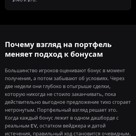
$140 и $70.
Почему взгляд на портфель
меняет подход к бонусам
Большинство игроков оценивают бонус в момент
получения, а потом забывают об условиях. Через
две недели они глубоко в отыгрыше сделки,
которую никогда не стоило заканчивать, пока
действительно выгодное предложение тихо сгорает
нетронутым. Портфельный взгляд решает это.
Когда каждый бонус лежит в одном дашборде с
реальным EV, остатком вейджера и датой
истечения, правильный ход становится очевидным.