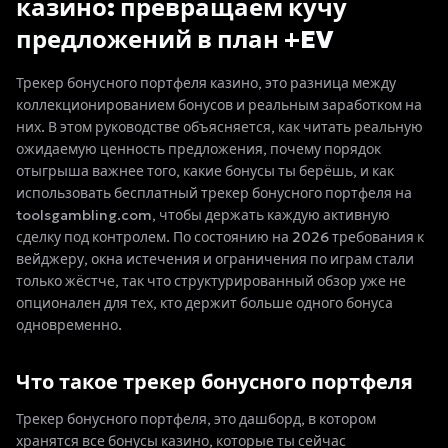
казино: превращаем кучу
предложений в план +EV
Трекер бонусного портфеля казино, это разница между
коллекционированием бонусов и реальным заработком на
них. В этом руководстве объясняется, как читать реальную
ожидаемую ценность предложения, почему порядок
отыгрыша важнее того, какие бонусы ты берёшь, и как
использовать бесплатный трекер бонусного портфеля на
toolsgambling.com, чтобы держать каждую активную
сделку под контролем. По состоянию на 2026 требования к
вейджеру, окна истечения и ограничения по играм стали
только жёстче, так что структурированный обзор уже не
опционален для тех, кто держит больше одного бонуса
одновременно.
Что такое трекер бонусного портфеля
Трекер бонусного портфеля, это дашборд, в котором
хранятся все бонусы казино, которые ты сейчас