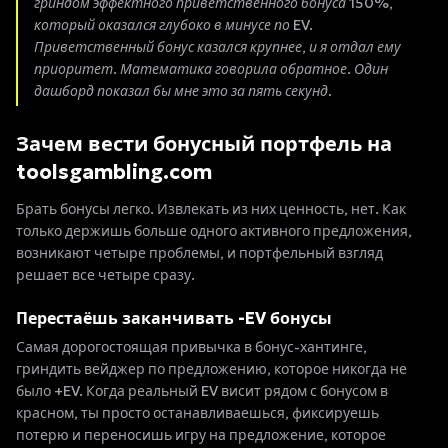
гриндом эффектного приветственного бонуса 150%,
который оказался глубоко в минусе по EV.
Приветственный бонус казался крупнее, и я отдал ему
приоритет. Математика говорила обратное. Один
дашборд показал бы мне это за пять секунд.
Зачем вести бонусный портфель на
toolsgambling.com
Брать бонусы легко. Извлекать из них ценность, нет. Как
только держишь больше одного активного предложения,
возникают четыре проблемы, и портфельный взгляд
решает все четыре сразу.
Перестаёшь заканчивать -EV бонусы
Самая дорогостоящая привычка в бонус-хантинге,
гриндить вейджер по предложению, которое никогда не
было +EV. Когда реальный EV висит рядом с бонусом в
красном, ты просто останавливаешься, фиксируешь
потерю и переносишь игру на предложение, которое