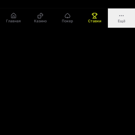
Главная
Казино
Покер
Ставки
Ещё
СТАВКИ
КАЗИНО
Конвертер коэффициентов
Калькулятор вейджера
Калькулятор экспрессов
Калькулятор бонусов
Калькулятор арбитража
Симулятор сессий
Калькулятор Келли
Калькулятор RTP
Калькулятор валуйных
Калькулятор
ставок
преимущества казино