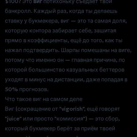
$100? Это
виг
потихоньку съедает твой
банкролл. Каждый раз, когда ты делаешь
ставку у букмекера, виг — это та самая доля,
которую контора забирает себе, зашитая
прямо в коэффициенты, ещё до того, как ты
нажал подтвердить. Шарпы помешаны на виге,
потому что именно он — главная причина, по
которой большинство казуальных беттеров
уходят в минус на дистанции, даже попадая в
50% прогнозов.
Что такое виг на самом деле
Виг (сокращение от "vigorish", ещё говорят
"juice" или просто "комиссия") — это сбор,
который букмекер берёт за приём твоей