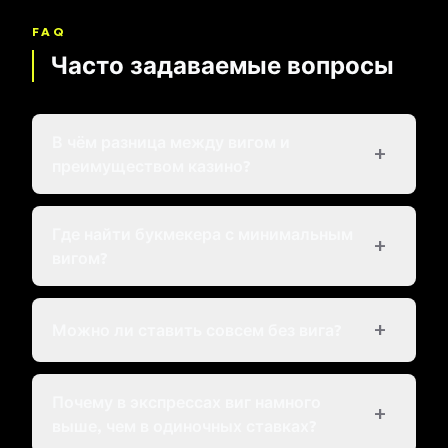
FAQ
Часто задаваемые вопросы
В чём разница между вигом и
+
преимуществом казино?
Где найти букмекера с минимальным
+
вигом?
+
Можно ли ставить совсем без вига?
Почему в экспрессах виг намного
+
выше, чем в одиночных ставках?