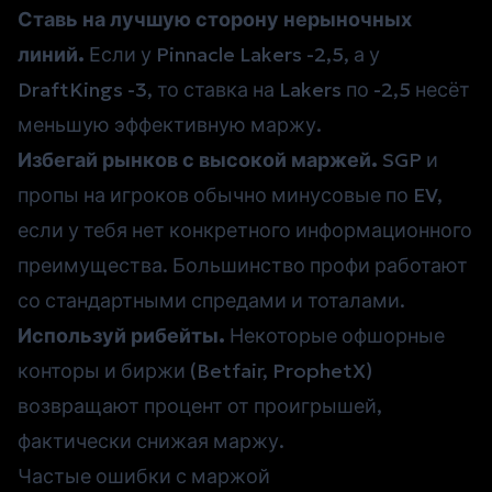
Ставь на лучшую сторону нерыночных
линий.
Если у Pinnacle Lakers -2,5, а у
DraftKings -3, то ставка на Lakers по -2,5 несёт
меньшую эффективную маржу.
Избегай рынков с высокой маржей.
SGP и
пропы на игроков обычно минусовые по EV,
если у тебя нет конкретного информационного
преимущества. Большинство профи работают
со стандартными спредами и тоталами.
Используй рибейты.
Некоторые офшорные
конторы и биржи (Betfair, ProphetX)
возвращают процент от проигрышей,
фактически снижая маржу.
Частые ошибки с маржой