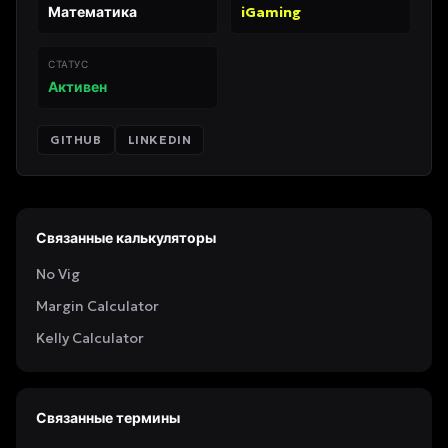
Математика
iGaming
СТАТУС
Активен
GITHUB
LINKEDIN
Связанные калькуляторы
No Vig
Margin Calculator
Kelly Calculator
Связанные термины