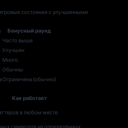
игровые состояния с улучшенными
а
Бонусный раунд
Часто выше
Улучшен
Много
Обычны
а
Ограничена (обычно)
Как работает
аттеров в любом месте
ных символов на определённых