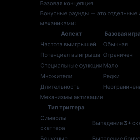
Базовая концепция
Бонусные раунды — это отдельные 
механиками:
Аспект
Базовая игр
Частота выигрышей
Обычная
Потенциал выигрыша
Ограничен
Специальные функции
Мало
Множители
Редки
Длительность
Неограничен
Механизмы активации
Тип триггера
Символы
Выпадение 3+ ск
скаттера
Бонусные
Выпадение бонус