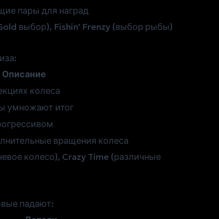
щие пары для наград
old выбор), Fishin' Frenzy (выбор рыбы)
иза:
Описание
екциях колеса
ы умножают итог
прогрессивом
олнительные вращения колеса
евое колесо), Crazy Time (различные
вые падают: