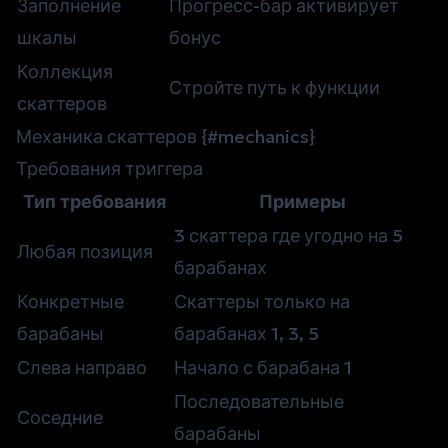
Заполнение
Прогресс-бар активирует
шкалы
бонус
Коллекция
Стройте путь к функции
скаттеров
Механика скаттеров {#mechanics}
Требования триггера
Тип требования
Примеры
3 скаттера где угодно на 5
Любая позиция
барабанах
Конкретные
Скаттеры только на
барабаны
барабанах 1, 3, 5
Слева направо
Начало с барабана 1
Последовательные
Соседние
барабаны