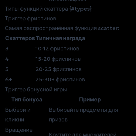
Типы функций скаттера {#types}
Триггер фриспинов
Самая распространённая функция scatter:
Скаттеров
Типичная награда
3
10-12 фриспинов
4
15-20 фриспинов
5
20-25 фриспинов
6+
25-30+ фриспинов
Триггер бонусной игры
Тип бонуса
Пример
Выбери и
Выбирайте предметы для
кликни
призов
Вращение
Крутите для множителей