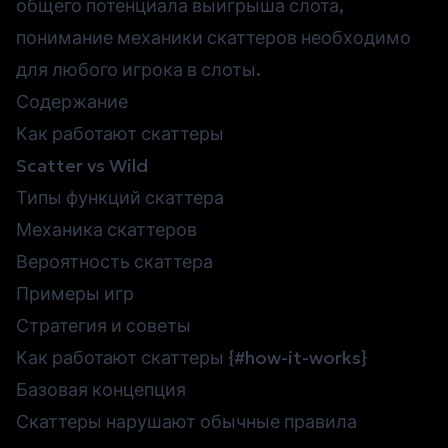
общего потенциала выигрыша слота,
понимание механики скаттеров необходимо
для любого игрока в слоты.
Содержание
Как работают скаттеры
Scatter vs Wild
Типы функций скаттера
Механика скаттеров
Вероятность скаттера
Примеры игр
Стратегия и советы
Как работают скаттеры {#how-it-works}
Базовая концепция
Скаттеры нарушают обычные правила