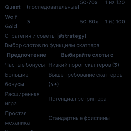
50-70x
1 из 120
Quest
(последовательные)
Wolf
3
50-80x
1 из 100
Gold
Стратегия и советы {#strategy}
Выбор слотов по функциям скаттера
Предпочтение
Выбирайте слоты с
Частые бонусы
Низкий порог скаттеров (3)
Большие
Выше требование скаттеров
бонусы
(4+)
Расширенная
Потенциал ретриггера
игра
Простая
Стандартные фриспины
механика