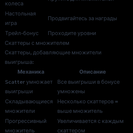
колеса
Настольная
Продвигайтесь за награды
игра
Трейл-бонус
Проходите уровни
Скаттеры с множителем
Скаттеры, добавляющие множители
выигрыша:
Механика
Описание
Scatter умножает
Все выигрыши в бонусе
выигрыши
умножены
Складывающиеся
Несколько скаттеров =
множители
выше множитель
Прогрессивный
Увеличивается с каждым
множитель
скаттером